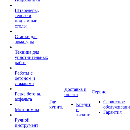
Штабелеры,
тележки,
подъемные
столы
Станки для
арматуры
Техника для
уплотнительных
работ
Работы с
бетоном и
стяжками
Доставка и
Сервис
Резка бетона,
оплата
асфальта
Где
Сервисное
Кредит
купить
обслуживани
Мотопомпы
и
Гарантия
лизинг
Ручной
инструмент