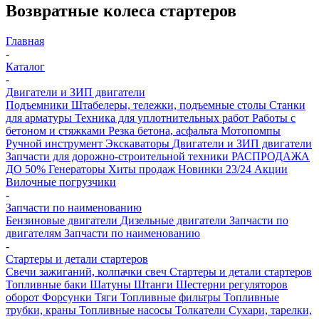
Возвратные колеса стартеров
Главная
-
Каталог
-
Двигатели и ЗИП двигатели
Подъемники
Штабелеры, тележки, подъемные столы
Станки
для арматуры
Техника для уплотнительных работ
Работы с
бетоном и стяжками
Резка бетона, асфальта
Мотопомпы
Ручной инструмент
Экскаваторы
Двигатели и ЗИП двигатели
Запчасти для дорожно-строительной техники
РАСПРОДАЖА
ДО 50%
Генераторы
Хиты продаж
Новинки 23/24
Акции
Вилочные погрузчики
-
Запчасти по наименованию
Бензиновые двигатели
Дизельные двигатели
Запчасти по
двигателям
Запчасти по наименованию
-
Стартеры и детали стартеров
Свечи зажиганий, колпачки свеч
Стартеры и детали стартеров
Топливные баки
Шатуны
Штанги
Шестерни регуляторов
оборот
Форсунки
Тяги
Топливные фильтры
Топливные
трубки, краны
Топливные насосы
Толкатели
Сухари, тарелки,