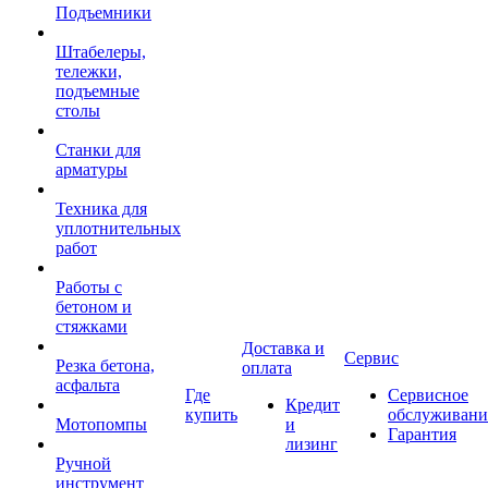
Подъемники
Штабелеры,
тележки,
подъемные
столы
Станки для
арматуры
Техника для
уплотнительных
работ
Работы с
бетоном и
стяжками
Доставка и
Сервис
Резка бетона,
оплата
асфальта
Где
Сервисное
Кредит
купить
обслуживани
Мотопомпы
и
Гарантия
лизинг
Ручной
инструмент