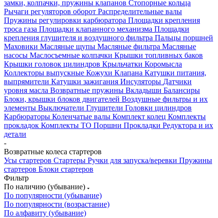
замки, колпачки, пружины клапанов
Стопорные кольца
Рычаги регуляторов оборот
Распределительные валы
Пружины регулировки карбюратора
Площадки крепления
троса газа
Площадки клапанного механизма
Площадки
крепления глушителя и воздушного фильтра
Пальцы поршней
Маховики
Масляные щупы
Масляные фильтра
Масляные
насосы
Маслосъемные колпачки
Крышки топливных баков
Крышки головок цилиндров
Крыльчатки
Коромысла
Коллекторы выпускные
Кожухи
Клапана
Катушки питания,
выпрямители
Катушки зажигания
Инсуляторы
Датчики
уровня масла
Возвратные пружины
Вкладыши
Балансиры
Блоки, крышки блоков двигателей
Воздушные фильтры и их
элементы
Выключатели
Глушители
Головки цилиндров
Карбюраторы
Коленчатые валы
Комплект колец
Комплекты
прокладок
Комплекты ТО
Поршни
Прокладки
Редуктора и их
детали
-
Возвратные колеса стартеров
Усы стартеров
Стартеры
Ручки для запуска/веревки
Пружины
стартеров
Блоки стартеров
Фильтр
По наличию (убывание)
По популярности (убывание)
По популярности (возрастание)
По алфавиту (убывание)