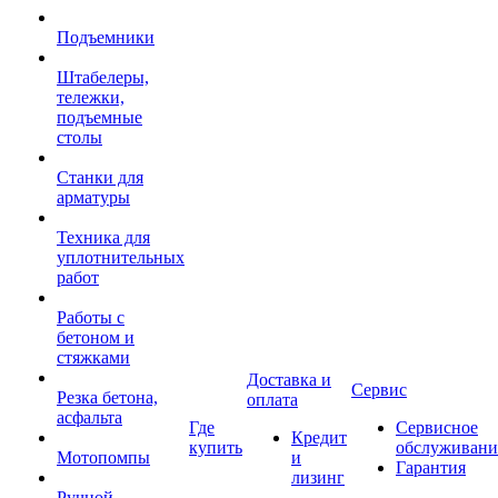
Подъемники
Штабелеры,
тележки,
подъемные
столы
Станки для
арматуры
Техника для
уплотнительных
работ
Работы с
бетоном и
стяжками
Доставка и
Сервис
Резка бетона,
оплата
асфальта
Где
Сервисное
Кредит
купить
обслуживани
Мотопомпы
и
Гарантия
лизинг
Ручной