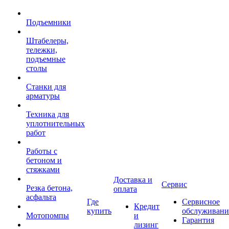
Подъемники
Штабелеры,
тележки,
подъемные
столы
Станки для
арматуры
Техника для
уплотнительных
работ
Работы с
бетоном и
стяжками
Доставка и
Сервис
Резка бетона,
оплата
асфальта
Где
Сервисное
Кредит
купить
обслуживани
Мотопомпы
и
Гарантия
лизинг