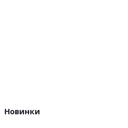
GROST Double Mast 200-12 AC/DC (14 метров)
Уточнить наличие в моем городе
656 100
руб.
630 000
руб.
/шт
Новинки