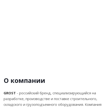
Правильно-гибочная линия SBL 4-12D для
арматуры
Уточнить наличие в моем городе
5 847 120
руб.
/шт
О компании
GROST
- российский бренд, специализирующийся на
разработке, производстве и поставке строительного,
складского и грузоподъемного оборудования. Компания