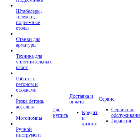
Штабелеры,
тележки,
подъемные
столы
Станки для
арматуры
Техника для
уплотнительных
работ
Работы с
бетоном и
стяжками
Доставка и
Сервис
Резка бетона,
оплата
асфальта
Где
Сервисное
Кредит
купить
обслуживани
Мотопомпы
и
Гарантия
лизинг
Ручной
инструмент