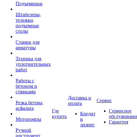
Подъемники
Штабелеры,
тележки,
подъемные
столы
Станки для
арматуры
Техника для
уплотнительных
работ
Работы с
бетоном и
стяжками
Доставка и
Сервис
Резка бетона,
оплата
асфальта
Где
Сервисное
Кредит
купить
обслуживани
Мотопомпы
и
Гарантия
лизинг
Ручной
инструмент