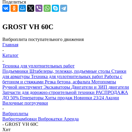
Поделиться
GROST VH 60C
Виброплита поступательного движения
Главная
-
Каталог
-
Техника для уплотнительных работ
Подъемники
Штабелеры, тележки, подъемные столы
Станки
для арматуры
Техника для уплотнительных работ
Работы с
бетоном и стяжками
Резка бетона, асфальта
Мотопомпы
Ручной инструмент
Экскаваторы
Двигатели и ЗИП двигатели
Запчасти для дорожно-строительной техники
РАСПРОДАЖА
ДО 50%
Генераторы
Хиты продаж
Новинки 23/24
Акции
Вилочные погрузчики
-
Виброплиты
Вибротрамбовки
Виброкатки
Аренда
-
GROST VH 60C
Хит