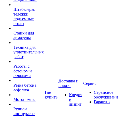
Штабелеры,
тележки,
подъемные
столы
Станки для
арматуры
Техника для
уплотнительных
работ
Работы с
бетоном и
стяжками
Доставка и
Сервис
Резка бетона,
оплата
асфальта
Где
Сервисное
Кредит
купить
обслуживани
Мотопомпы
и
Гарантия
лизинг
Ручной
инструмент