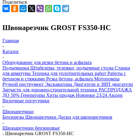
Поделиться
Швонарезчик GROST FS350-HC
Главная
-
Каталог
-
Оборудование для резки бетона и асфальта
Подъемники
Штабелеры, тележки, подъемные столы
Станки
для арматуры
Техника для уплотнительных работ
Работы с
бетоном и стяжками
Резка бетона, асфальта
Мотопомпы
Ручной инструмент
Экскаваторы
Двигатели и ЗИП двигатели
Запчасти для дорожно-строительной техники
РАСПРОДАЖА
ДО 50%
Генераторы
Хиты продаж
Новинки 23/24
Акции
Вилочные погрузчики
-
Швонарезчики
Бензорезы
Швонарезчики
Диски для швонарезчиков
-
Швонарезчики бензиновые
-
Швонарезчик GROST FS350-HC