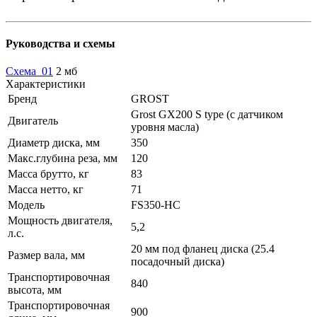
Руководства и схемы
Схема_01
2 мб
Характеристики
Бренд
GROST
Grost GX200 S type (с датчиком
Двигатель
уровня масла)
Диаметр диска, мм
350
Макс.глубина реза, мм
120
Масса брутто, кг
83
Масса нетто, кг
71
Модель
FS350-HC
Мощность двигателя,
5,2
л.с.
20 мм под фланец диска (25.4
Размер вала, мм
посадочный диска)
Транспортировочная
840
высота, мм
Транспортировочная
900