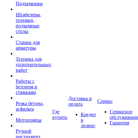
Подъемники
Штабелеры,
тележки,
подъемные
столы
Станки для
арматуры
Техника для
уплотнительных
работ
Работы с
бетоном и
стяжками
Доставка и
Сервис
Резка бетона,
оплата
асфальта
Где
Сервисное
Кредит
купить
обслуживани
Мотопомпы
и
Гарантия
лизинг
Ручной
инструмент