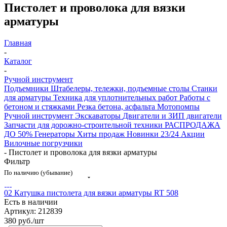
Пистолет и проволока для вязки
арматуры
Главная
-
Каталог
-
Ручной инструмент
Подъемники
Штабелеры, тележки, подъемные столы
Станки
для арматуры
Техника для уплотнительных работ
Работы с
бетоном и стяжками
Резка бетона, асфальта
Мотопомпы
Ручной инструмент
Экскаваторы
Двигатели и ЗИП двигатели
Запчасти для дорожно-строительной техники
РАСПРОДАЖА
ДО 50%
Генераторы
Хиты продаж
Новинки 23/24
Акции
Вилочные погрузчики
-
Пистолет и проволока для вязки арматуры
Фильтр
По наличию (убывание)
02 Катушка пистолета для вязки арматуры RT 508
Есть в наличии
Артикул: 212839
380
руб.
/шт