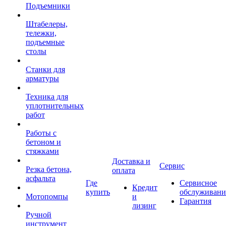
Подъемники
Штабелеры,
тележки,
подъемные
столы
Станки для
арматуры
Техника для
уплотнительных
работ
Работы с
бетоном и
стяжками
Доставка и
Сервис
Резка бетона,
оплата
асфальта
Где
Сервисное
Кредит
купить
обслуживани
Мотопомпы
и
Гарантия
лизинг
Ручной
инструмент