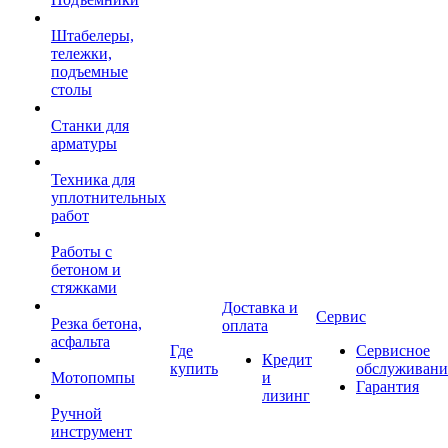
Штабелеры,
тележки,
подъемные
столы
Станки для
арматуры
Техника для
уплотнительных
работ
Работы с
бетоном и
стяжками
Доставка и
Сервис
Резка бетона,
оплата
асфальта
Где
Сервисное
Кредит
купить
обслуживани
Мотопомпы
и
Гарантия
лизинг
Ручной
инструмент