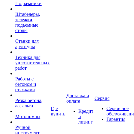
Подъемники
Штабелеры,
тележки,
подъемные
столы
Станки для
арматуры
Техника для
уплотнительных
работ
Работы с
бетоном и
стяжками
Доставка и
Сервис
Резка бетона,
оплата
асфальта
Где
Сервисное
Кредит
купить
обслуживани
Мотопомпы
и
Гарантия
лизинг
Ручной
инструмент