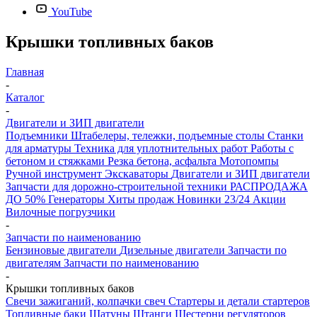
YouTube
Крышки топливных баков
Главная
-
Каталог
-
Двигатели и ЗИП двигатели
Подъемники
Штабелеры, тележки, подъемные столы
Станки
для арматуры
Техника для уплотнительных работ
Работы с
бетоном и стяжками
Резка бетона, асфальта
Мотопомпы
Ручной инструмент
Экскаваторы
Двигатели и ЗИП двигатели
Запчасти для дорожно-строительной техники
РАСПРОДАЖА
ДО 50%
Генераторы
Хиты продаж
Новинки 23/24
Акции
Вилочные погрузчики
-
Запчасти по наименованию
Бензиновые двигатели
Дизельные двигатели
Запчасти по
двигателям
Запчасти по наименованию
-
Крышки топливных баков
Свечи зажиганий, колпачки свеч
Стартеры и детали стартеров
Топливные баки
Шатуны
Штанги
Шестерни регуляторов