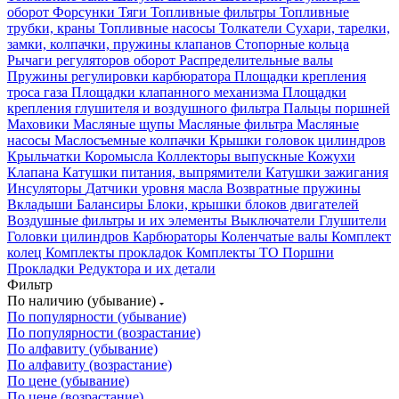
оборот
Форсунки
Тяги
Топливные фильтры
Топливные
трубки, краны
Топливные насосы
Толкатели
Сухари, тарелки,
замки, колпачки, пружины клапанов
Стопорные кольца
Рычаги регуляторов оборот
Распределительные валы
Пружины регулировки карбюратора
Площадки крепления
троса газа
Площадки клапанного механизма
Площадки
крепления глушителя и воздушного фильтра
Пальцы поршней
Маховики
Масляные щупы
Масляные фильтра
Масляные
насосы
Маслосъемные колпачки
Крышки головок цилиндров
Крыльчатки
Коромысла
Коллекторы выпускные
Кожухи
Клапана
Катушки питания, выпрямители
Катушки зажигания
Инсуляторы
Датчики уровня масла
Возвратные пружины
Вкладыши
Балансиры
Блоки, крышки блоков двигателей
Воздушные фильтры и их элементы
Выключатели
Глушители
Головки цилиндров
Карбюраторы
Коленчатые валы
Комплект
колец
Комплекты прокладок
Комплекты ТО
Поршни
Прокладки
Редуктора и их детали
Фильтр
По наличию (убывание)
По популярности (убывание)
По популярности (возрастание)
По алфавиту (убывание)
По алфавиту (возрастание)
По цене (убывание)
По цене (возрастание)