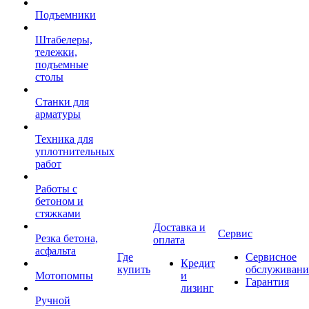
Подъемники
Штабелеры,
тележки,
подъемные
столы
Станки для
арматуры
Техника для
уплотнительных
работ
Работы с
бетоном и
стяжками
Доставка и
Сервис
Резка бетона,
оплата
асфальта
Где
Сервисное
Кредит
купить
обслуживани
Мотопомпы
и
Гарантия
лизинг
Ручной