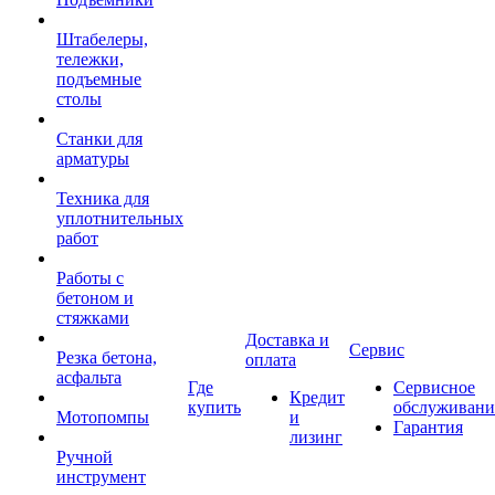
Штабелеры,
тележки,
подъемные
столы
Станки для
арматуры
Техника для
уплотнительных
работ
Работы с
бетоном и
стяжками
Доставка и
Сервис
Резка бетона,
оплата
асфальта
Где
Сервисное
Кредит
купить
обслуживани
Мотопомпы
и
Гарантия
лизинг
Ручной
инструмент