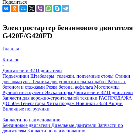
Поделиться
Электростартер бензинового двигателя
G420F/G420FD
Главная
-
Каталог
-
Двигатели и ЗИП двигатели
Подъемники
Штабелеры, тележки, подъемные столы
Станки
для арматуры
Техника для уплотнительных работ
Работы с
бетоном и стяжками
Резка бетона, асфальта
Мотопомпы
Ручной инструмент
Экскаваторы
Двигатели и ЗИП двигатели
Запчасти для дорожно-строительной техники
РАСПРОДАЖА
ДО 50%
Генераторы
Хиты продаж
Новинки 23/24
Акции
Вилочные погрузчики
-
Запчасти по наименованию
Бензиновые двигатели
Дизельные двигатели
Запчасти по
двигателям
Запчасти по наименованию