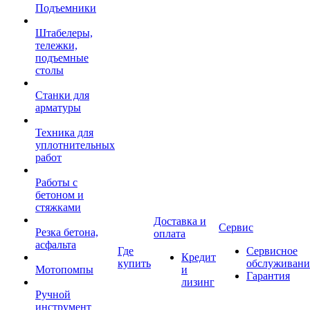
Подъемники
Штабелеры,
тележки,
подъемные
столы
Станки для
арматуры
Техника для
уплотнительных
работ
Работы с
бетоном и
стяжками
Доставка и
Сервис
Резка бетона,
оплата
асфальта
Где
Сервисное
Кредит
купить
обслуживани
Мотопомпы
и
Гарантия
лизинг
Ручной
инструмент