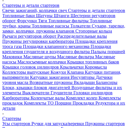
-
Стартеры и детали стартеров
Свечи зажиганий, колпачки свеч
Стартеры и детали стартеров
Топливные баки
Шатуны
Штанги
Шестерни регуляторов
оборот
Форсунки
Тяги
Топливные фильтры
Топливные
трубки, краны
Топливные насосы
Толкатели
Сухари, тарелки,
замки, колпачки, пружины клапанов
Стопорные кольца
Рычаги регуляторов оборот
Распределительные валы
Пружины регулировки карбюратора
Площадки крепления
троса газа
Площадки клапанного механизма
Площадки
крепления глушителя и воздушного фильтра
Пальцы поршней
Маховики
Масляные щупы
Масляные фильтра
Масляные
насосы
Маслосъемные колпачки
Крышки топливных баков
Крышки головок цилиндров
Крыльчатки
Коромысла
Коллекторы выпускные
Кожухи
Клапана
Катушки питания,
выпрямители
Катушки зажигания
Инсуляторы
Датчики
уровня масла
Возвратные пружины
Вкладыши
Балансиры
Блоки, крышки блоков двигателей
Воздушные фильтры и их
элементы
Выключатели
Глушители
Головки цилиндров
Карбюраторы
Коленчатые валы
Комплект колец
Комплекты
прокладок
Комплекты ТО
Поршни
Прокладки
Редуктора и их
детали
-
Стартеры
Усы стартеров
Ручки для запуска/веревки
Пружины стартеров