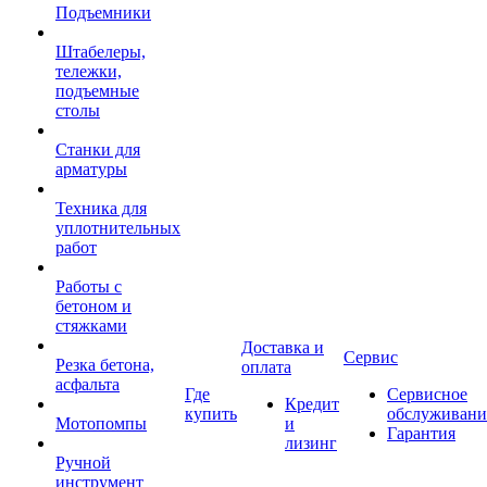
Подъемники
Штабелеры,
тележки,
подъемные
столы
Станки для
арматуры
Техника для
уплотнительных
работ
Работы с
бетоном и
стяжками
Доставка и
Сервис
Резка бетона,
оплата
асфальта
Где
Сервисное
Кредит
купить
обслуживани
Мотопомпы
и
Гарантия
лизинг
Ручной
инструмент