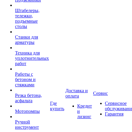
Штабелеры,
тележки,
подъемные
столы
Станки для
арматуры
Техника для
уплотнительных
работ
Работы с
бетоном и
стяжками
Доставка и
Сервис
Резка бетона,
оплата
асфальта
Где
Сервисное
Кредит
купить
обслуживани
Мотопомпы
и
Гарантия
лизинг
Ручной
инструмент