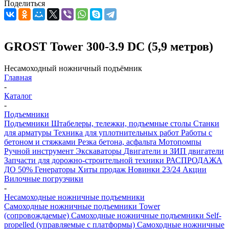
Поделиться
GROST Tower 300-3.9 DC (5,9 метров)
Несамоходный ножничный подъёмник
Главная
-
Каталог
-
Подъемники
Подъемники
Штабелеры, тележки, подъемные столы
Станки
для арматуры
Техника для уплотнительных работ
Работы с
бетоном и стяжками
Резка бетона, асфальта
Мотопомпы
Ручной инструмент
Экскаваторы
Двигатели и ЗИП двигатели
Запчасти для дорожно-строительной техники
РАСПРОДАЖА
ДО 50%
Генераторы
Хиты продаж
Новинки 23/24
Акции
Вилочные погрузчики
-
Несамоходные ножничные подъемники
Самоходные ножничные подъемники Tower
(сопровождаемые)
Самоходные ножничные подъемники Self-
propelled (управляемые с платформы)
Самоходные ножничные