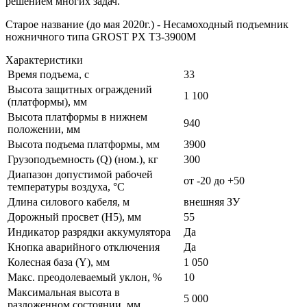
решением многих задач.
Старое название (до мая 2020г.) - Несамоходный подъемник
ножничного типа GROST PX T3-3900M
Характеристики
Время подъема, с
33
Высота защитных ограждений
1 100
(платформы), мм
Высота платформы в нижнем
940
положении, мм
Высота подъема платформы, мм
3900
Грузоподъемность (Q) (ном.), кг
300
Диапазон допустимой рабочей
от -20 до +50
температуры воздуха, °С
Длина силового кабеля, м
внешняя ЗУ
Дорожный просвет (H5), мм
55
Индикатор разрядки аккумулятора
Да
Кнопка аварийного отключения
Да
Колесная база (Y), мм
1 050
Макс. преодолеваемый уклон, %
10
Максимальная высота в
5 000
разложенном состоянии, мм