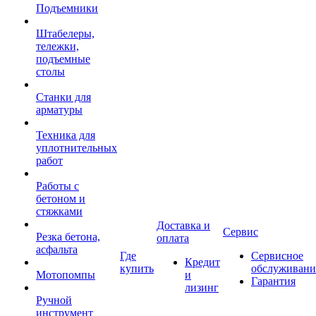
Подъемники
Штабелеры,
тележки,
подъемные
столы
Станки для
арматуры
Техника для
уплотнительных
работ
Работы с
бетоном и
стяжками
Доставка и
Сервис
Резка бетона,
оплата
асфальта
Где
Сервисное
Кредит
купить
обслуживани
Мотопомпы
и
Гарантия
лизинг
Ручной
инструмент