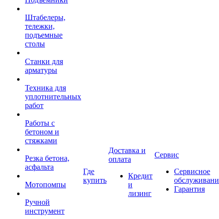
Штабелеры,
тележки,
подъемные
столы
Станки для
арматуры
Техника для
уплотнительных
работ
Работы с
бетоном и
стяжками
Доставка и
Сервис
Резка бетона,
оплата
асфальта
Где
Сервисное
Кредит
купить
обслуживани
Мотопомпы
и
Гарантия
лизинг
Ручной
инструмент