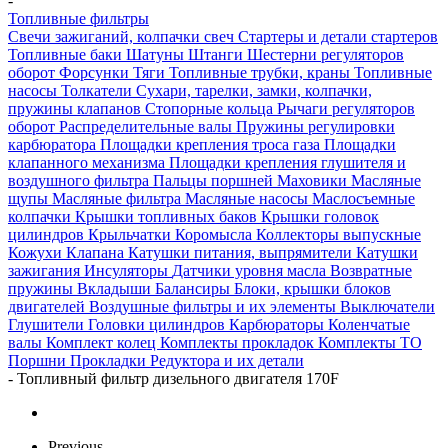
-
Топливные фильтры
Свечи зажиганий, колпачки свеч
Стартеры и детали стартеров
Топливные баки
Шатуны
Штанги
Шестерни регуляторов
оборот
Форсунки
Тяги
Топливные трубки, краны
Топливные
насосы
Толкатели
Сухари, тарелки, замки, колпачки,
пружины клапанов
Стопорные кольца
Рычаги регуляторов
оборот
Распределительные валы
Пружины регулировки
карбюратора
Площадки крепления троса газа
Площадки
клапанного механизма
Площадки крепления глушителя и
воздушного фильтра
Пальцы поршней
Маховики
Масляные
щупы
Масляные фильтра
Масляные насосы
Маслосъемные
колпачки
Крышки топливных баков
Крышки головок
цилиндров
Крыльчатки
Коромысла
Коллекторы выпускные
Кожухи
Клапана
Катушки питания, выпрямители
Катушки
зажигания
Инсуляторы
Датчики уровня масла
Возвратные
пружины
Вкладыши
Балансиры
Блоки, крышки блоков
двигателей
Воздушные фильтры и их элементы
Выключатели
Глушители
Головки цилиндров
Карбюраторы
Коленчатые
валы
Комплект колец
Комплекты прокладок
Комплекты ТО
Поршни
Прокладки
Редуктора и их детали
-
Топливный фильтр дизельного двигателя 170F
Previous