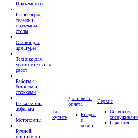
Подъемники
Штабелеры,
тележки,
подъемные
столы
Станки для
арматуры
Техника для
уплотнительных
работ
Работы с
бетоном и
стяжками
Доставка и
Сервис
Резка бетона,
оплата
асфальта
Где
Сервисное
Кредит
купить
обслуживани
Мотопомпы
и
Гарантия
лизинг
Ручной
инструмент