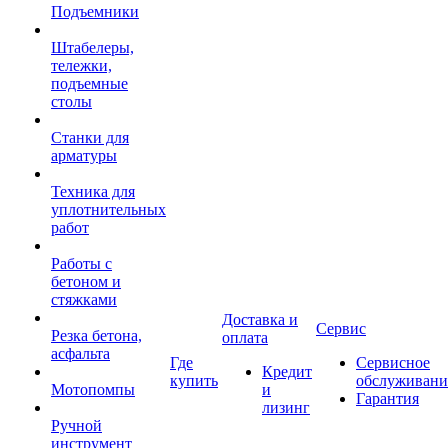
Подъемники
Штабелеры,
тележки,
подъемные
столы
Станки для
арматуры
Техника для
уплотнительных
работ
Работы с
бетоном и
стяжками
Доставка и
Сервис
Резка бетона,
оплата
асфальта
Где
Сервисное
Кредит
купить
обслуживани
Мотопомпы
и
Гарантия
лизинг
Ручной
инструмент