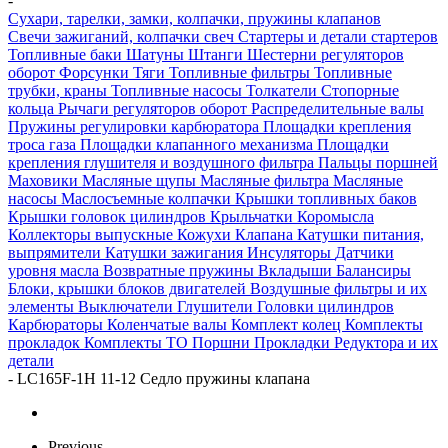
-
Сухари, тарелки, замки, колпачки, пружины клапанов
Свечи зажиганий, колпачки свеч
Стартеры и детали стартеров
Топливные баки
Шатуны
Штанги
Шестерни регуляторов
оборот
Форсунки
Тяги
Топливные фильтры
Топливные
трубки, краны
Топливные насосы
Толкатели
Стопорные
кольца
Рычаги регуляторов оборот
Распределительные валы
Пружины регулировки карбюратора
Площадки крепления
троса газа
Площадки клапанного механизма
Площадки
крепления глушителя и воздушного фильтра
Пальцы поршней
Маховики
Масляные щупы
Масляные фильтра
Масляные
насосы
Маслосъемные колпачки
Крышки топливных баков
Крышки головок цилиндров
Крыльчатки
Коромысла
Коллекторы выпускные
Кожухи
Клапана
Катушки питания,
выпрямители
Катушки зажигания
Инсуляторы
Датчики
уровня масла
Возвратные пружины
Вкладыши
Балансиры
Блоки, крышки блоков двигателей
Воздушные фильтры и их
элементы
Выключатели
Глушители
Головки цилиндров
Карбюраторы
Коленчатые валы
Комплект колец
Комплекты
прокладок
Комплекты ТО
Поршни
Прокладки
Редуктора и их
детали
-
LC165F-1H 11-12 Седло пружины клапана
Previous