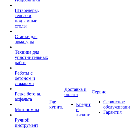
Штабелеры,
тележки,
подъемные
столы
Станки для
арматуры
Техника для
уплотнительных
работ
Работы с
бетоном и
стяжками
Доставка и
Сервис
Резка бетона,
оплата
асфальта
Где
Сервисное
Кредит
купить
обслуживани
Мотопомпы
и
Гарантия
лизинг
Ручной
инструмент