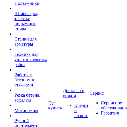
Подъемники
Штабелеры,
тележки,
подъемные
столы
Станки для
арматуры
Техника для
уплотнительных
работ
Работы с
бетоном и
стяжками
Доставка и
Сервис
Резка бетона,
оплата
асфальта
Где
Сервисное
Кредит
купить
обслуживани
Мотопомпы
и
Гарантия
лизинг
Ручной
инструмент