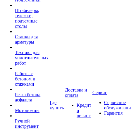
Штабелеры,
тележки,
подъемные
столы
Станки для
арматуры
Техника для
уплотнительных
работ
Работы с
бетоном и
стяжками
Доставка и
Сервис
Резка бетона,
оплата
асфальта
Где
Сервисное
Кредит
купить
обслуживани
Мотопомпы
и
Гарантия
лизинг
Ручной
инструмент