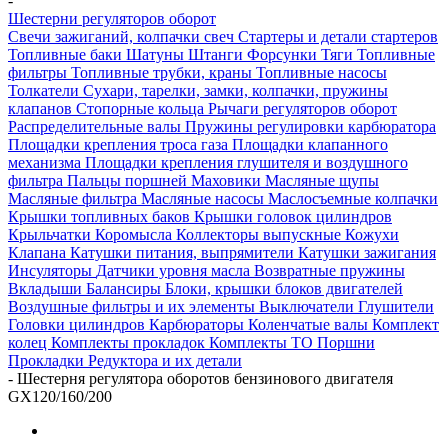
-
Шестерни регуляторов оборот
Свечи зажиганий, колпачки свеч
Стартеры и детали стартеров
Топливные баки
Шатуны
Штанги
Форсунки
Тяги
Топливные
фильтры
Топливные трубки, краны
Топливные насосы
Толкатели
Сухари, тарелки, замки, колпачки, пружины
клапанов
Стопорные кольца
Рычаги регуляторов оборот
Распределительные валы
Пружины регулировки карбюратора
Площадки крепления троса газа
Площадки клапанного
механизма
Площадки крепления глушителя и воздушного
фильтра
Пальцы поршней
Маховики
Масляные щупы
Масляные фильтра
Масляные насосы
Маслосъемные колпачки
Крышки топливных баков
Крышки головок цилиндров
Крыльчатки
Коромысла
Коллекторы выпускные
Кожухи
Клапана
Катушки питания, выпрямители
Катушки зажигания
Инсуляторы
Датчики уровня масла
Возвратные пружины
Вкладыши
Балансиры
Блоки, крышки блоков двигателей
Воздушные фильтры и их элементы
Выключатели
Глушители
Головки цилиндров
Карбюраторы
Коленчатые валы
Комплект
колец
Комплекты прокладок
Комплекты ТО
Поршни
Прокладки
Редуктора и их детали
-
Шестерня регулятора оборотов бензинового двигателя
GX120/160/200