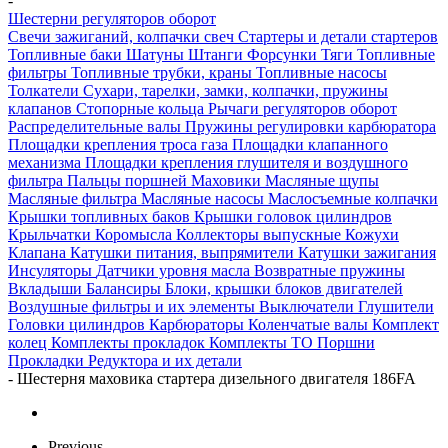
-
Шестерни регуляторов оборот
Свечи зажиганий, колпачки свеч
Стартеры и детали стартеров
Топливные баки
Шатуны
Штанги
Форсунки
Тяги
Топливные
фильтры
Топливные трубки, краны
Топливные насосы
Толкатели
Сухари, тарелки, замки, колпачки, пружины
клапанов
Стопорные кольца
Рычаги регуляторов оборот
Распределительные валы
Пружины регулировки карбюратора
Площадки крепления троса газа
Площадки клапанного
механизма
Площадки крепления глушителя и воздушного
фильтра
Пальцы поршней
Маховики
Масляные щупы
Масляные фильтра
Масляные насосы
Маслосъемные колпачки
Крышки топливных баков
Крышки головок цилиндров
Крыльчатки
Коромысла
Коллекторы выпускные
Кожухи
Клапана
Катушки питания, выпрямители
Катушки зажигания
Инсуляторы
Датчики уровня масла
Возвратные пружины
Вкладыши
Балансиры
Блоки, крышки блоков двигателей
Воздушные фильтры и их элементы
Выключатели
Глушители
Головки цилиндров
Карбюраторы
Коленчатые валы
Комплект
колец
Комплекты прокладок
Комплекты ТО
Поршни
Прокладки
Редуктора и их детали
-
Шестерня маховика стартера дизельного двигателя 186FA
Previous