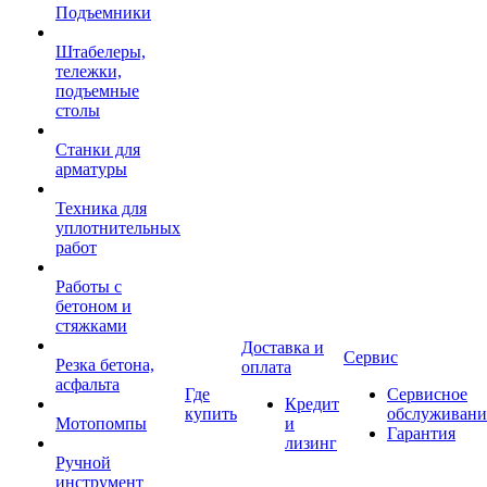
Подъемники
Штабелеры,
тележки,
подъемные
столы
Станки для
арматуры
Техника для
уплотнительных
работ
Работы с
бетоном и
стяжками
Доставка и
Сервис
Резка бетона,
оплата
асфальта
Где
Сервисное
Кредит
купить
обслуживани
Мотопомпы
и
Гарантия
лизинг
Ручной
инструмент