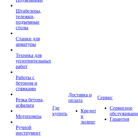
Штабелеры,
тележки,
подъемные
столы
Станки для
арматуры
Техника для
уплотнительных
работ
Работы с
бетоном и
стяжками
Доставка и
Сервис
Резка бетона,
оплата
асфальта
Где
Сервисное
Кредит
купить
обслуживани
Мотопомпы
и
Гарантия
лизинг
Ручной
инструмент