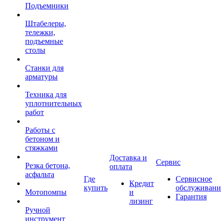
Подъемники
Штабелеры,
тележки,
подъемные
столы
Станки для
арматуры
Техника для
уплотнительных
работ
Работы с
бетоном и
стяжками
Доставка и
Сервис
Резка бетона,
оплата
асфальта
Где
Сервисное
Кредит
купить
обслуживани
Мотопомпы
и
Гарантия
лизинг
Ручной
инструмент