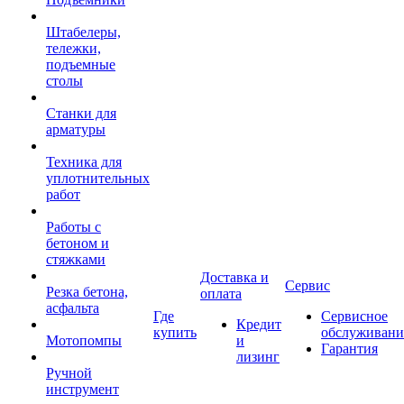
Штабелеры,
тележки,
подъемные
столы
Станки для
арматуры
Техника для
уплотнительных
работ
Работы с
бетоном и
стяжками
Доставка и
Сервис
Резка бетона,
оплата
асфальта
Где
Сервисное
Кредит
купить
обслуживани
Мотопомпы
и
Гарантия
лизинг
Ручной
инструмент