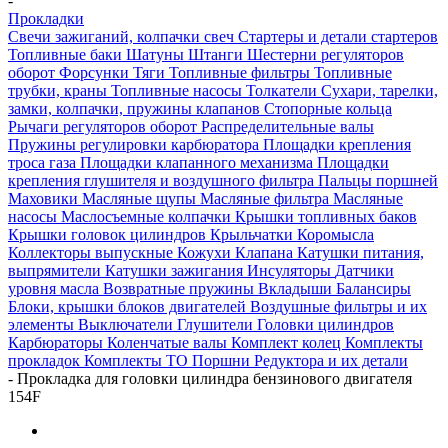
-
Прокладки
Свечи зажиганий, колпачки свеч
Стартеры и детали стартеров
Топливные баки
Шатуны
Штанги
Шестерни регуляторов
оборот
Форсунки
Тяги
Топливные фильтры
Топливные
трубки, краны
Топливные насосы
Толкатели
Сухари, тарелки,
замки, колпачки, пружины клапанов
Стопорные кольца
Рычаги регуляторов оборот
Распределительные валы
Пружины регулировки карбюратора
Площадки крепления
троса газа
Площадки клапанного механизма
Площадки
крепления глушителя и воздушного фильтра
Пальцы поршней
Маховики
Масляные щупы
Масляные фильтра
Масляные
насосы
Маслосъемные колпачки
Крышки топливных баков
Крышки головок цилиндров
Крыльчатки
Коромысла
Коллекторы выпускные
Кожухи
Клапана
Катушки питания,
выпрямители
Катушки зажигания
Инсуляторы
Датчики
уровня масла
Возвратные пружины
Вкладыши
Балансиры
Блоки, крышки блоков двигателей
Воздушные фильтры и их
элементы
Выключатели
Глушители
Головки цилиндров
Карбюраторы
Коленчатые валы
Комплект колец
Комплекты
прокладок
Комплекты ТО
Поршни
Редуктора и их детали
-
Прокладка для головки цилиндра бензинового двигателя
154F