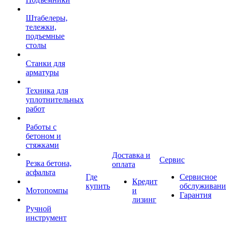
Штабелеры,
тележки,
подъемные
столы
Станки для
арматуры
Техника для
уплотнительных
работ
Работы с
бетоном и
стяжками
Доставка и
Сервис
Резка бетона,
оплата
асфальта
Где
Сервисное
Кредит
купить
обслуживани
Мотопомпы
и
Гарантия
лизинг
Ручной
инструмент