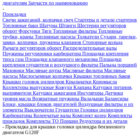
двигателям
Запчасти по наименованию
-
Прокладки
Свечи зажиганий, колпачки свеч
Стартеры и детали стартеров
Топливные баки
Шатуны
Штанги
Шестерни регуляторов
оборот
Форсунки
Тяги
Топливные фильтры
Топливные
трубки, краны
Топливные насосы
Толкатели
Сухари, тарелки,
замки, колпачки, пружины клапанов
Стопорные кольца
Рычаги регуляторов оборот
Распределительные валы
Пружины регулировки карбюратора
Площадки крепления
троса газа
Площадки клапанного механизма
Площадки
крепления глушителя и воздушного фильтра
Пальцы поршней
Маховики
Масляные щупы
Масляные фильтра
Масляные
насосы
Маслосъемные колпачки
Крышки топливных баков
Крышки головок цилиндров
Крыльчатки
Коромысла
Коллекторы выпускные
Кожухи
Клапана
Катушки питания,
выпрямители
Катушки зажигания
Инсуляторы
Датчики
уровня масла
Возвратные пружины
Вкладыши
Балансиры
Блоки, крышки блоков двигателей
Воздушные фильтры и их
элементы
Выключатели
Глушители
Головки цилиндров
Карбюраторы
Коленчатые валы
Комплект колец
Комплекты
прокладок
Комплекты ТО
Поршни
Редуктора и их детали
-
Прокладка для крышки головки цилиндра бензинового
двигателя G120F