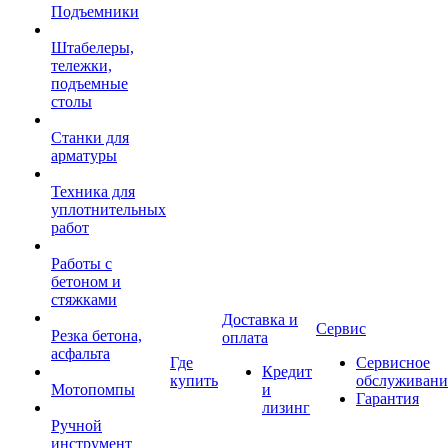
Подъемники
Штабелеры,
тележки,
подъемные
столы
Станки для
арматуры
Техника для
уплотнительных
работ
Работы с
бетоном и
стяжками
Доставка и
Сервис
Резка бетона,
оплата
асфальта
Где
Сервисное
Кредит
купить
обслуживани
Мотопомпы
и
Гарантия
лизинг
Ручной
инструмент