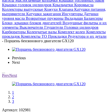
насосы
Маслосъемные колпачки
Крышки топливных баков
Крышки головок цилиндров
Крыльчатки
Коромысла
Коллекторы выпускные
Кожухи
Клапана
Катушки питания,
выпрямители
Катушки зажигания
Инсуляторы
Датчики
уровня масла
Возвратные пружины
Вкладыши
Балансиры
Блоки, крышки блоков двигателей
Воздушные фильтры и их
элементы
Выключатели
Глушители
Головки цилиндров
Карбюраторы
Коленчатые валы
Комплект колец
Комплекты
прокладок
Комплекты ТО
Прокладки
Редуктора и их детали
-
Поршень бензинового двигателя GX120
Previous
Next
Prev
Next
1
2
3
Артикул:
102981