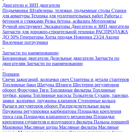
Двигатели и ЗИП двигатели
Подъемники
Штабелеры, тележки, подъемные столы
Станки
для арматуры
Техника для уплотнительных работ
Работы с
бетоном и стяжками
Резка бетона, асфальта
Мотопомпы
Ручной инструмент
Экскаваторы
Двигатели и ЗИП двигатели
Запчасти для дорожно-строительной техники
РАСПРОДАЖА
ДО 50%
Генераторы
Хиты продаж
Новинки 23/24
Акции
Вилочные погрузчики
-
Запчасти по наименованию
Бензиновые двигатели
Дизельные двигатели
Запчасти по
двигателям
Запчасти по наименованию
-
Поршни
Свечи зажиганий, колпачки свеч
Стартеры и детали стартеров
Топливные баки
Шатуны
Штанги
Шестерни регуляторов
оборот
Форсунки
Тяги
Топливные фильтры
Топливные
трубки, краны
Топливные насосы
Толкатели
Сухари, тарелки,
замки, колпачки, пружины клапанов
Стопорные кольца
Рычаги регуляторов оборот
Распределительные валы
Пружины регулировки карбюратора
Площадки крепления
троса газа
Площадки клапанного механизма
Площадки
крепления глушителя и воздушного фильтра
Пальцы поршней
Маховики
Масляные щупы
Масляные фильтра
Масляные