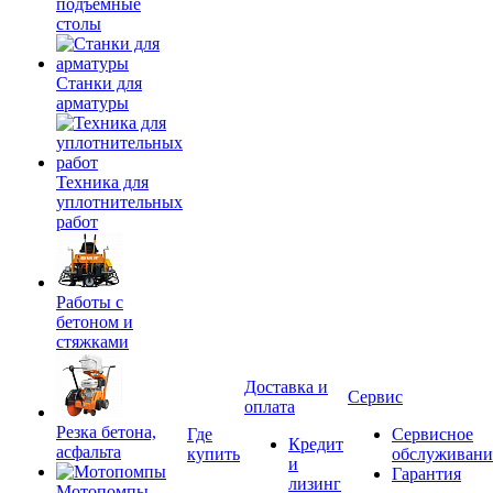
подъемные
столы
Станки для
арматуры
Техника для
уплотнительных
работ
Работы с
бетоном и
стяжками
Доставка и
Сервис
оплата
Резка бетона,
Где
Сервисное
Кредит
асфальта
купить
обслуживани
и
Гарантия
лизинг
Мотопомпы