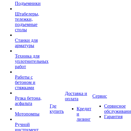
Подъемники
Штабелеры,
тележки,
подъемные
столы
Станки для
арматуры
Техника для
уплотнительных
работ
Работы с
бетоном и
стяжками
Доставка и
Сервис
Резка бетона,
оплата
асфальта
Где
Сервисное
Кредит
купить
обслуживани
Мотопомпы
и
Гарантия
лизинг
Ручной
инструмент