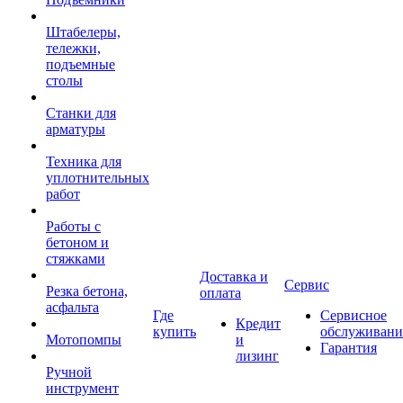
Штабелеры,
тележки,
подъемные
столы
Станки для
арматуры
Техника для
уплотнительных
работ
Работы с
бетоном и
стяжками
Доставка и
Сервис
Резка бетона,
оплата
асфальта
Где
Сервисное
Кредит
купить
обслуживани
Мотопомпы
и
Гарантия
лизинг
Ручной
инструмент