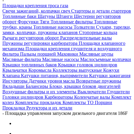
-
Площадки крепления троса газа
Свечи зажиганий, колпачки свеч
Стартеры и детали стартеров
Топливные баки
Шатуны
Штанги
Шестерни регуляторов
оборот
Форсунки
Тяги
Топливные фильтры
Топливные
трубки, краны
Топливные насосы
Толкатели
Сухари, тарелки,
замки, колпачки, пружины клапанов
Стопорные кольца
Рычаги регуляторов оборот
Распределительные валы
Пружины регулировки карбюратора
Площадки клапанного
механизма
Площадки крепления глушителя и воздушного
фильтра
Пальцы поршней
Маховики
Масляные щупы
Масляные фильтра
Масляные насосы
Маслосъемные колпачки
Крышки топливных баков
Крышки головок цилиндров
Крыльчатки
Коромысла
Коллекторы выпускные
Кожухи
Клапана
Катушки питания, выпрямители
Катушки зажигания
Инсуляторы
Датчики уровня масла
Возвратные пружины
Вкладыши
Балансиры
Блоки, крышки блоков двигателей
Воздушные фильтры и их элементы
Выключатели
Глушители
Головки цилиндров
Карбюраторы
Коленчатые валы
Комплект
колец
Комплекты прокладок
Комплекты ТО
Поршни
Прокладки
Редуктора и их детали
-
Площадка управления запуском дизельного двигателя 186F