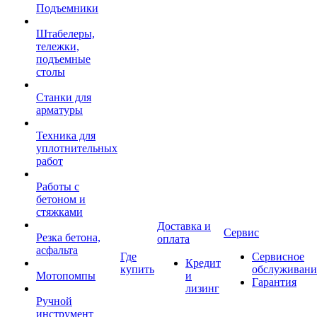
Подъемники
Штабелеры,
тележки,
подъемные
столы
Станки для
арматуры
Техника для
уплотнительных
работ
Работы с
бетоном и
стяжками
Доставка и
Сервис
Резка бетона,
оплата
асфальта
Где
Сервисное
Кредит
купить
обслуживани
Мотопомпы
и
Гарантия
лизинг
Ручной
инструмент