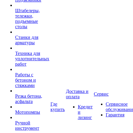
Штабелеры,
тележки,
подъемные
столы
Станки для
арматуры
Техника для
уплотнительных
работ
Работы с
бетоном и
стяжками
Доставка и
Сервис
Резка бетона,
оплата
асфальта
Где
Сервисное
Кредит
купить
обслуживани
Мотопомпы
и
Гарантия
лизинг
Ручной
инструмент