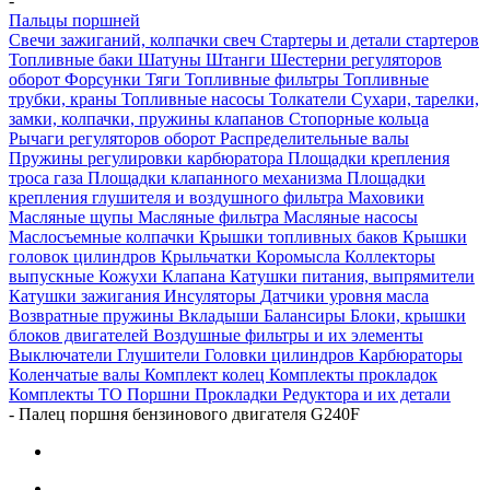
-
Пальцы поршней
Свечи зажиганий, колпачки свеч
Стартеры и детали стартеров
Топливные баки
Шатуны
Штанги
Шестерни регуляторов
оборот
Форсунки
Тяги
Топливные фильтры
Топливные
трубки, краны
Топливные насосы
Толкатели
Сухари, тарелки,
замки, колпачки, пружины клапанов
Стопорные кольца
Рычаги регуляторов оборот
Распределительные валы
Пружины регулировки карбюратора
Площадки крепления
троса газа
Площадки клапанного механизма
Площадки
крепления глушителя и воздушного фильтра
Маховики
Масляные щупы
Масляные фильтра
Масляные насосы
Маслосъемные колпачки
Крышки топливных баков
Крышки
головок цилиндров
Крыльчатки
Коромысла
Коллекторы
выпускные
Кожухи
Клапана
Катушки питания, выпрямители
Катушки зажигания
Инсуляторы
Датчики уровня масла
Возвратные пружины
Вкладыши
Балансиры
Блоки, крышки
блоков двигателей
Воздушные фильтры и их элементы
Выключатели
Глушители
Головки цилиндров
Карбюраторы
Коленчатые валы
Комплект колец
Комплекты прокладок
Комплекты ТО
Поршни
Прокладки
Редуктора и их детали
-
Палец поршня бензинового двигателя G240F