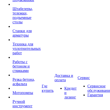
Штабелеры,
тележки,
подъемные
столы
Станки для
арматуры
Техника для
уплотнительных
работ
Работы с
бетоном и
стяжками
Доставка и
Сервис
Резка бетона,
оплата
асфальта
Где
Сервисное
Кредит
купить
обслуживани
Мотопомпы
и
Гарантия
лизинг
Ручной
инструмент