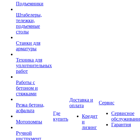
Подъемники
Штабелеры,
тележки,
подъемные
столы
Станки для
арматуры
Техника для
уплотнительных
работ
Работы с
бетоном и
стяжками
Доставка и
Сервис
Резка бетона,
оплата
асфальта
Где
Сервисное
Кредит
купить
обслуживани
Мотопомпы
и
Гарантия
лизинг
Ручной
инструмент