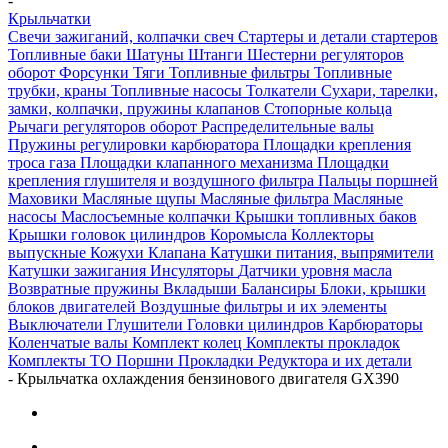
-
Крыльчатки
Свечи зажиганий, колпачки свеч
Стартеры и детали стартеров
Топливные баки
Шатуны
Штанги
Шестерни регуляторов
оборот
Форсунки
Тяги
Топливные фильтры
Топливные
трубки, краны
Топливные насосы
Толкатели
Сухари, тарелки,
замки, колпачки, пружины клапанов
Стопорные кольца
Рычаги регуляторов оборот
Распределительные валы
Пружины регулировки карбюратора
Площадки крепления
троса газа
Площадки клапанного механизма
Площадки
крепления глушителя и воздушного фильтра
Пальцы поршней
Маховики
Масляные щупы
Масляные фильтра
Масляные
насосы
Маслосъемные колпачки
Крышки топливных баков
Крышки головок цилиндров
Коромысла
Коллекторы
выпускные
Кожухи
Клапана
Катушки питания, выпрямители
Катушки зажигания
Инсуляторы
Датчики уровня масла
Возвратные пружины
Вкладыши
Балансиры
Блоки, крышки
блоков двигателей
Воздушные фильтры и их элементы
Выключатели
Глушители
Головки цилиндров
Карбюраторы
Коленчатые валы
Комплект колец
Комплекты прокладок
Комплекты ТО
Поршни
Прокладки
Редуктора и их детали
-
Крыльчатка охлаждения бензинового двигателя GX390