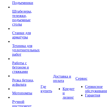
Подъемники
Штабелеры,
тележки,
подъемные
столы
Станки для
арматуры
Техника для
уплотнительных
работ
Работы с
бетоном и
стяжками
Доставка и
Сервис
Резка бетона,
оплата
асфальта
Где
Сервисное
Кредит
купить
обслуживани
Мотопомпы
и
Гарантия
лизинг
Ручной
инструмент