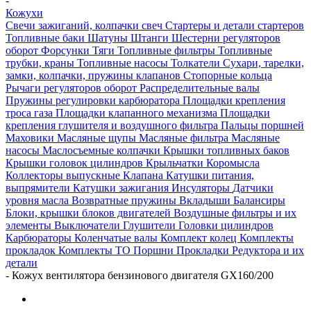
-
Кожухи
Свечи зажиганий, колпачки свеч
Стартеры и детали стартеров
Топливные баки
Шатуны
Штанги
Шестерни регуляторов
оборот
Форсунки
Тяги
Топливные фильтры
Топливные
трубки, краны
Топливные насосы
Толкатели
Сухари, тарелки,
замки, колпачки, пружины клапанов
Стопорные кольца
Рычаги регуляторов оборот
Распределительные валы
Пружины регулировки карбюратора
Площадки крепления
троса газа
Площадки клапанного механизма
Площадки
крепления глушителя и воздушного фильтра
Пальцы поршней
Маховики
Масляные щупы
Масляные фильтра
Масляные
насосы
Маслосъемные колпачки
Крышки топливных баков
Крышки головок цилиндров
Крыльчатки
Коромысла
Коллекторы выпускные
Клапана
Катушки питания,
выпрямители
Катушки зажигания
Инсуляторы
Датчики
уровня масла
Возвратные пружины
Вкладыши
Балансиры
Блоки, крышки блоков двигателей
Воздушные фильтры и их
элементы
Выключатели
Глушители
Головки цилиндров
Карбюраторы
Коленчатые валы
Комплект колец
Комплекты
прокладок
Комплекты ТО
Поршни
Прокладки
Редуктора и их
детали
-
Кожух вентилятора бензинового двигателя GX160/200