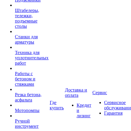
Штабелеры,
тележки,
подъемные
столы
Станки для
арматуры
Техника для
уплотнительных
работ
Работы с
бетоном и
стяжками
Доставка и
Сервис
Резка бетона,
оплата
асфальта
Где
Сервисное
Кредит
купить
обслуживани
Мотопомпы
и
Гарантия
лизинг
Ручной
инструмент