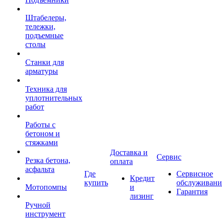
Штабелеры,
тележки,
подъемные
столы
Станки для
арматуры
Техника для
уплотнительных
работ
Работы с
бетоном и
стяжками
Доставка и
Сервис
Резка бетона,
оплата
асфальта
Где
Сервисное
Кредит
купить
обслуживани
Мотопомпы
и
Гарантия
лизинг
Ручной
инструмент