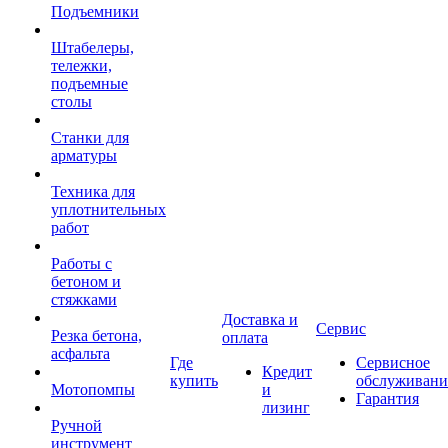
Подъемники
Штабелеры,
тележки,
подъемные
столы
Станки для
арматуры
Техника для
уплотнительных
работ
Работы с
бетоном и
стяжками
Доставка и
Сервис
Резка бетона,
оплата
асфальта
Где
Сервисное
Кредит
купить
обслуживани
Мотопомпы
и
Гарантия
лизинг
Ручной
инструмент