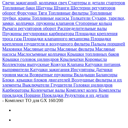
Свечи зажиганий, колпачки свеч
Стартеры и детали стартеров
Топливные баки
Шатуны
Штанги
Шестерни регуляторов
оборот
Форсунки
Тяги
Топливные фильтры
Топливные
трубки, краны
Топливные насосы
Толкатели
Сухари, тарелки,
замки, колпачки, пружины клапанов
Стопорные кольца
Рычаги регуляторов оборот
Распределительные валы
Пружины регулировки карбюратора
Площадки крепления
троса газа
Площадки клапанного механизма
Площадки
крепления глушителя и воздушного фильтра
Пальцы поршней
Маховики
Масляные щупы
Масляные фильтра
Масляные
насосы
Маслосъемные колпачки
Крышки топливных баков
Крышки головок цилиндров
Крыльчатки
Коромысла
Коллекторы выпускные
Кожухи
Клапана
Катушки питания,
выпрямители
Катушки зажигания
Инсуляторы
Датчики
уровня масла
Возвратные пружины
Вкладыши
Балансиры
Блоки, крышки блоков двигателей
Воздушные фильтры и их
элементы
Выключатели
Глушители
Головки цилиндров
Карбюраторы
Коленчатые валы
Комплект колец
Комплекты
прокладок
Поршни
Прокладки
Редуктора и их детали
-
Комплект ТО для GX 160/200