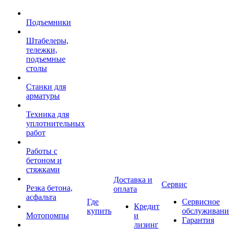
Подъемники
Штабелеры,
тележки,
подъемные
столы
Станки для
арматуры
Техника для
уплотнительных
работ
Работы с
бетоном и
стяжками
Доставка и
Сервис
Резка бетона,
оплата
асфальта
Где
Сервисное
Кредит
купить
обслуживани
Мотопомпы
и
Гарантия
лизинг