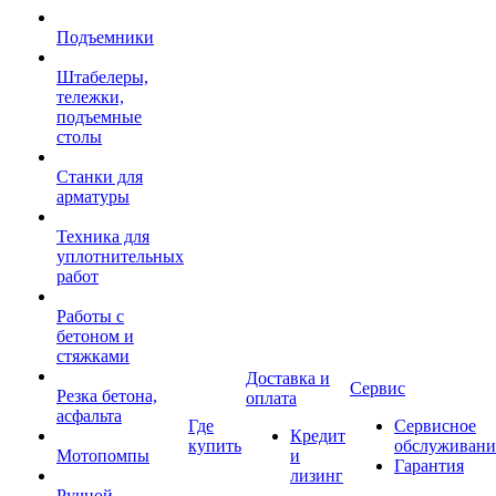
Подъемники
Штабелеры,
тележки,
подъемные
столы
Станки для
арматуры
Техника для
уплотнительных
работ
Работы с
бетоном и
стяжками
Доставка и
Сервис
Резка бетона,
оплата
асфальта
Где
Сервисное
Кредит
купить
обслуживани
Мотопомпы
и
Гарантия
лизинг
Ручной