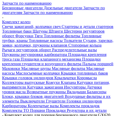
Запчасти по наименованию
Бензиновые двигатели
Дизельные двигатели
Запчасти по
двигателям
Запчасти по наименованию
-
Комплект колец
Свечи зажиганий, колпачки свеч
Стартеры и детали стартеров
Топливные баки
Шатуны
Штанги
Шестерни регуляторов
оборот
Форсунки
Тяги
Топливные фильтры
Топливные
трубки, краны
Топливные насосы
Толкатели
Сухари, тарелки,
замки, колпачки, пружины клапанов
Стопорные кольца
Рычаги регуляторов оборот
Распределительные валы
Пружины регулировки карбюратора
Площадки крепления
троса газа
Площадки клапанного механизма
Площадки
крепления глушителя и воздушного фильтра
Пальцы поршней
Маховики
Масляные щупы
Масляные фильтра
Масляные
насосы
Маслосъемные колпачки
Крышки топливных баков
Крышки головок цилиндров
Крыльчатки
Коромысла
Коллекторы выпускные
Кожухи
Клапана
Катушки питания,
выпрямители
Катушки зажигания
Инсуляторы
Датчики
уровня масла
Возвратные пружины
Вкладыши
Балансиры
Блоки, крышки блоков двигателей
Воздушные фильтры и их
элементы
Выключатели
Глушители
Головки цилиндров
Карбюраторы
Коленчатые валы
Комплекты прокладок
Комплекты ТО
Поршни
Прокладки
Редуктора и их детали
-
Комплект колец для поршня бензинового двигателя GХ620