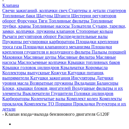
-
Клапана
Свечи зажиганий, колпачки свеч
Стартеры и детали стартеров
Топливные баки
Шатуны
Штанги
Шестерни регуляторов
оборот
Форсунки
Тяги
Топливные фильтры
Топливные
трубки, краны
Топливные насосы
Толкатели
Сухари, тарелки,
замки, колпачки, пружины клапанов
Стопорные кольца
Рычаги регуляторов оборот
Распределительные валы
Пружины регулировки карбюратора
Площадки крепления
троса газа
Площадки клапанного механизма
Площадки
крепления глушителя и воздушного фильтра
Пальцы поршней
Маховики
Масляные щупы
Масляные фильтра
Масляные
насосы
Маслосъемные колпачки
Крышки топливных баков
Крышки головок цилиндров
Крыльчатки
Коромысла
Коллекторы выпускные
Кожухи
Катушки питания,
выпрямители
Катушки зажигания
Инсуляторы
Датчики
уровня масла
Возвратные пружины
Вкладыши
Балансиры
Блоки, крышки блоков двигателей
Воздушные фильтры и их
элементы
Выключатели
Глушители
Головки цилиндров
Карбюраторы
Коленчатые валы
Комплект колец
Комплекты
прокладок
Комплекты ТО
Поршни
Прокладки
Редуктора и их
детали
-
Клапан входа+выхода бензинового двигателя G120F