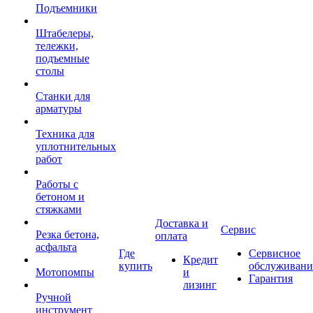
Подъемники
Штабелеры,
тележки,
подъемные
столы
Станки для
арматуры
Техника для
уплотнительных
работ
Работы с
бетоном и
стяжками
Доставка и
Сервис
Резка бетона,
оплата
асфальта
Где
Сервисное
Кредит
купить
обслуживани
Мотопомпы
и
Гарантия
лизинг
Ручной
инструмент