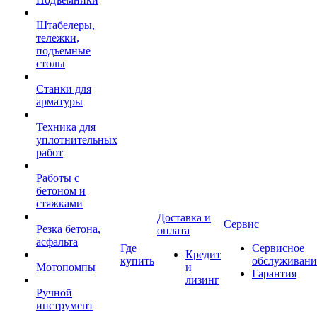
Штабелеры,
тележки,
подъемные
столы
Станки для
арматуры
Техника для
уплотнительных
работ
Работы с
бетоном и
стяжками
Доставка и
Сервис
Резка бетона,
оплата
асфальта
Где
Сервисное
Кредит
купить
обслуживани
Мотопомпы
и
Гарантия
лизинг
Ручной
инструмент