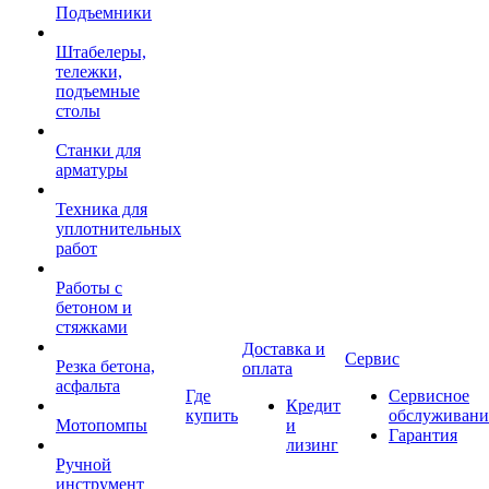
Подъемники
Штабелеры,
тележки,
подъемные
столы
Станки для
арматуры
Техника для
уплотнительных
работ
Работы с
бетоном и
стяжками
Доставка и
Сервис
Резка бетона,
оплата
асфальта
Где
Сервисное
Кредит
купить
обслуживани
Мотопомпы
и
Гарантия
лизинг
Ручной
инструмент