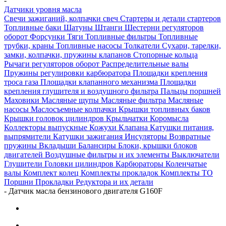
-
Датчики уровня масла
Свечи зажиганий, колпачки свеч
Стартеры и детали стартеров
Топливные баки
Шатуны
Штанги
Шестерни регуляторов
оборот
Форсунки
Тяги
Топливные фильтры
Топливные
трубки, краны
Топливные насосы
Толкатели
Сухари, тарелки,
замки, колпачки, пружины клапанов
Стопорные кольца
Рычаги регуляторов оборот
Распределительные валы
Пружины регулировки карбюратора
Площадки крепления
троса газа
Площадки клапанного механизма
Площадки
крепления глушителя и воздушного фильтра
Пальцы поршней
Маховики
Масляные щупы
Масляные фильтра
Масляные
насосы
Маслосъемные колпачки
Крышки топливных баков
Крышки головок цилиндров
Крыльчатки
Коромысла
Коллекторы выпускные
Кожухи
Клапана
Катушки питания,
выпрямители
Катушки зажигания
Инсуляторы
Возвратные
пружины
Вкладыши
Балансиры
Блоки, крышки блоков
двигателей
Воздушные фильтры и их элементы
Выключатели
Глушители
Головки цилиндров
Карбюраторы
Коленчатые
валы
Комплект колец
Комплекты прокладок
Комплекты ТО
Поршни
Прокладки
Редуктора и их детали
-
Датчик масла бензинового двигателя G160F