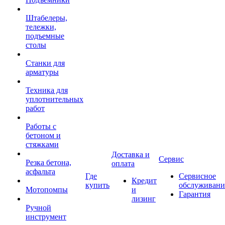
Штабелеры,
тележки,
подъемные
столы
Станки для
арматуры
Техника для
уплотнительных
работ
Работы с
бетоном и
стяжками
Доставка и
Сервис
Резка бетона,
оплата
асфальта
Где
Сервисное
Кредит
купить
обслуживани
Мотопомпы
и
Гарантия
лизинг
Ручной
инструмент