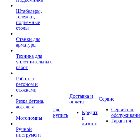
Штабелеры,
тележки,
подъемные
столы
Станки для
арматуры
Техника для
уплотнительных
работ
Работы с
бетоном и
стяжками
Доставка и
Сервис
Резка бетона,
оплата
асфальта
Где
Сервисное
Кредит
купить
обслуживани
Мотопомпы
и
Гарантия
лизинг
Ручной
инструмент