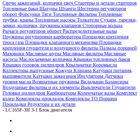
Свечи зажиганий, колпачки свеч
Стартеры и детали стартеров
Топливные баки
Шатуны
Штанги
Шестерни регуляторов
оборот
Форсунки
Тяги
Топливные фильтры
Топливные
трубки, краны
Топливные насосы
Толкатели
Сухари, тарелки,
замки, колпачки, пружины клапанов
Стопорные кольца
Рычаги регуляторов оборот
Распределительные валы
Пружины регулировки карбюратора
Площадки крепления
троса газа
Площадки клапанного механизма
Площадки
крепления глушителя и воздушного фильтра
Пальцы поршней
Маховики
Масляные щупы
Масляные фильтра
Масляные
насосы
Маслосъемные колпачки
Крышки топливных баков
Крышки головок цилиндров
Крыльчатки
Коромысла
Коллекторы выпускные
Кожухи
Клапана
Катушки питания,
выпрямители
Катушки зажигания
Инсуляторы
Датчики
уровня масла
Возвратные пружины
Вкладыши
Балансиры
Воздушные фильтры и их элементы
Выключатели
Глушители
Головки цилиндров
Карбюраторы
Коленчатые валы
Комплект
колец
Комплекты прокладок
Комплекты ТО
Поршни
Прокладки
Редуктора и их детали
-
LC165F-3H 3-1 Блок двигателя