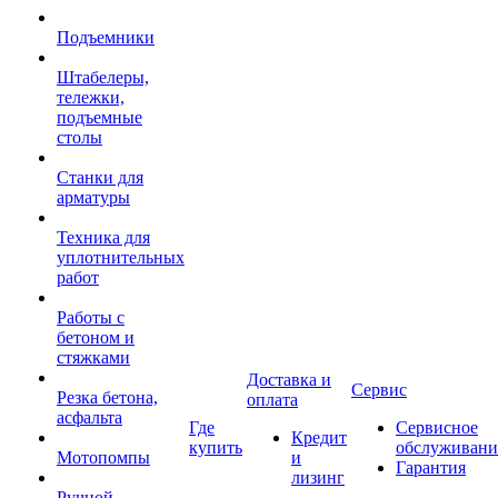
Подъемники
Штабелеры,
тележки,
подъемные
столы
Станки для
арматуры
Техника для
уплотнительных
работ
Работы с
бетоном и
стяжками
Доставка и
Сервис
Резка бетона,
оплата
асфальта
Где
Сервисное
Кредит
купить
обслуживани
Мотопомпы
и
Гарантия
лизинг
Ручной