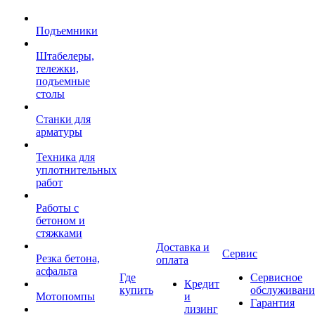
Подъемники
Штабелеры,
тележки,
подъемные
столы
Станки для
арматуры
Техника для
уплотнительных
работ
Работы с
бетоном и
стяжками
Доставка и
Сервис
Резка бетона,
оплата
асфальта
Где
Сервисное
Кредит
купить
обслуживани
Мотопомпы
и
Гарантия
лизинг