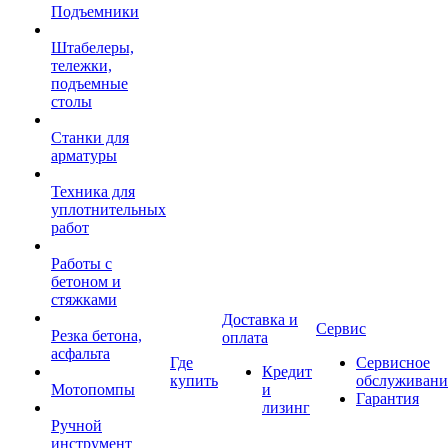
Подъемники
Штабелеры,
тележки,
подъемные
столы
Станки для
арматуры
Техника для
уплотнительных
работ
Работы с
бетоном и
стяжками
Доставка и
Сервис
Резка бетона,
оплата
асфальта
Где
Сервисное
Кредит
купить
обслуживани
Мотопомпы
и
Гарантия
лизинг
Ручной
инструмент