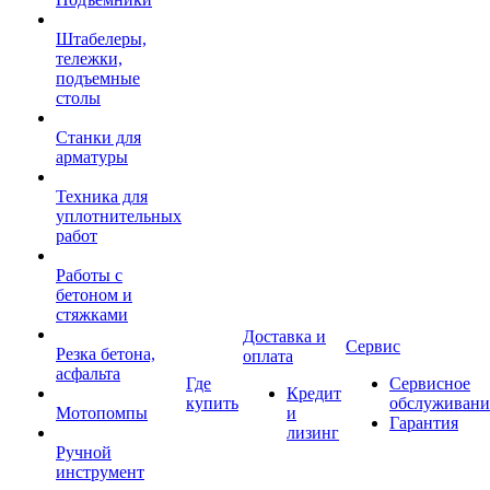
Штабелеры,
тележки,
подъемные
столы
Станки для
арматуры
Техника для
уплотнительных
работ
Работы с
бетоном и
стяжками
Доставка и
Сервис
Резка бетона,
оплата
асфальта
Где
Сервисное
Кредит
купить
обслуживани
Мотопомпы
и
Гарантия
лизинг
Ручной
инструмент