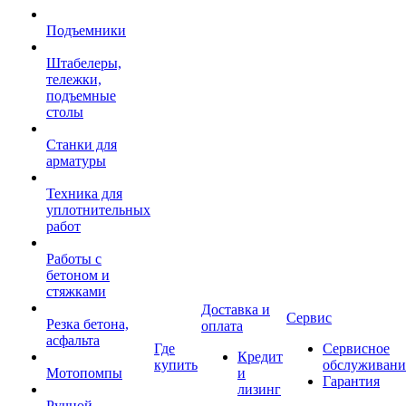
Подъемники
Штабелеры,
тележки,
подъемные
столы
Станки для
арматуры
Техника для
уплотнительных
работ
Работы с
бетоном и
стяжками
Доставка и
Сервис
Резка бетона,
оплата
асфальта
Где
Сервисное
Кредит
купить
обслуживани
Мотопомпы
и
Гарантия
лизинг
Ручной