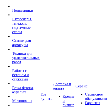
Подъемники
Штабелеры,
тележки,
подъемные
столы
Станки для
арматуры
Техника для
уплотнительных
работ
Работы с
бетоном и
стяжками
Доставка и
Сервис
Резка бетона,
оплата
асфальта
Где
Сервисное
Кредит
купить
обслуживани
Мотопомпы
и
Гарантия
лизинг