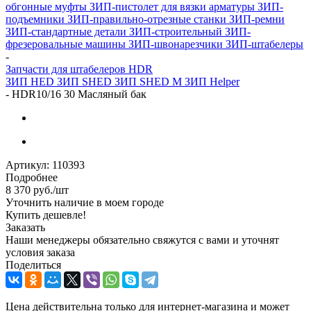
обгонные муфты
ЗИП-пистолет для вязки арматуры
ЗИП-
подъемники
ЗИП-правильно-отрезные станки
ЗИП-ремни
ЗИП-стандартные детали
ЗИП-строительный
ЗИП-
фрезеровальные машины
ЗИП-швонарезчики
ЗИП-штабелеры
-
Запчасти для штабелеров HDR
ЗИП HED
ЗИП SHED
ЗИП SHED M
ЗИП Helper
-
HDR10/16 30 Масляный бак
Артикул:
110393
Подробнее
8 370
руб.
/шт
Уточнить наличие в моем городе
Купить дешевле!
Заказать
Наши менеджеры обязательно свяжутся с вами и уточнят
условия заказа
Поделиться
Цена действительна только для интернет-магазина и может