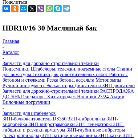
Поделиться
HDR10/16 30 Масляный бак
Главная
-
Каталог
-
Запчасти для дорожно-строительной техники
Подъемники
Штабелеры, тележки, подъемные столы
Станки
для арматуры
Техника для уплотнительных работ
Работы с
бетоном и стяжками
Резка бетона, асфальта
Мотопомпы
Ручной инструмент
Экскаваторы
Двигатели и ЗИП двигатели
Запчасти для дорожно-строительной техники
РАСПРОДАЖА
ДО 50%
Генераторы
Хиты продаж
Новинки 23/24
Акции
Вилочные погрузчики
-
Запчасти для штабелеров
ЗИП-бочкокантователь DS350
ЗИП-виброплиты
ЗИП-
виброрейка
ЗИП-вибротрамбовки
ЗИП-генераторы
ЗИП-
гибщики и резчики арматуры
ЗИП-глубинные вибраторы
(электроприводы)
ЗИП-затирочные машины
ЗИП-катки
ЗИП-