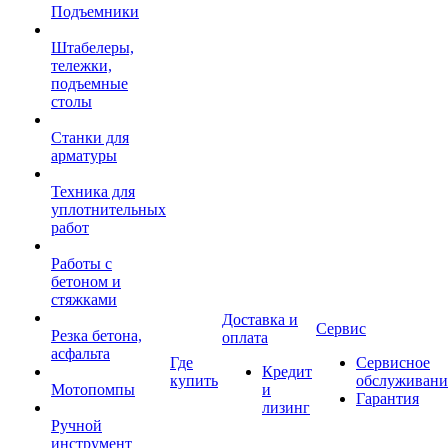
Подъемники
Штабелеры,
тележки,
подъемные
столы
Станки для
арматуры
Техника для
уплотнительных
работ
Работы с
бетоном и
стяжками
Доставка и
Сервис
Резка бетона,
оплата
асфальта
Где
Сервисное
Кредит
купить
обслуживани
Мотопомпы
и
Гарантия
лизинг
Ручной
инструмент