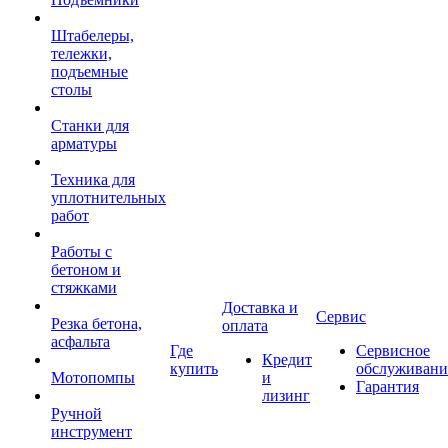
Штабелеры,
тележки,
подъемные
столы
Станки для
арматуры
Техника для
уплотнительных
работ
Работы с
бетоном и
стяжками
Доставка и
Сервис
Резка бетона,
оплата
асфальта
Где
Сервисное
Кредит
купить
обслуживани
Мотопомпы
и
Гарантия
лизинг
Ручной
инструмент