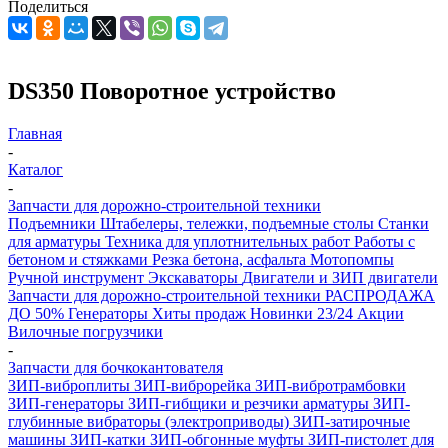
Поделиться
DS350 Поворотное устройство
Главная
-
Каталог
-
Запчасти для дорожно-строительной техники
Подъемники
Штабелеры, тележки, подъемные столы
Станки
для арматуры
Техника для уплотнительных работ
Работы с
бетоном и стяжками
Резка бетона, асфальта
Мотопомпы
Ручной инструмент
Экскаваторы
Двигатели и ЗИП двигатели
Запчасти для дорожно-строительной техники
РАСПРОДАЖА
ДО 50%
Генераторы
Хиты продаж
Новинки 23/24
Акции
Вилочные погрузчики
-
Запчасти для бочкокантователя
ЗИП-виброплиты
ЗИП-виброрейка
ЗИП-вибротрамбовки
ЗИП-генераторы
ЗИП-гибщики и резчики арматуры
ЗИП-
глубинные вибраторы (электроприводы)
ЗИП-затирочные
машины
ЗИП-катки
ЗИП-обгонные муфты
ЗИП-пистолет для