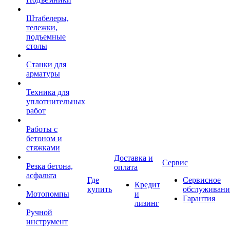
Штабелеры,
тележки,
подъемные
столы
Станки для
арматуры
Техника для
уплотнительных
работ
Работы с
бетоном и
стяжками
Доставка и
Сервис
Резка бетона,
оплата
асфальта
Где
Сервисное
Кредит
купить
обслуживани
Мотопомпы
и
Гарантия
лизинг
Ручной
инструмент