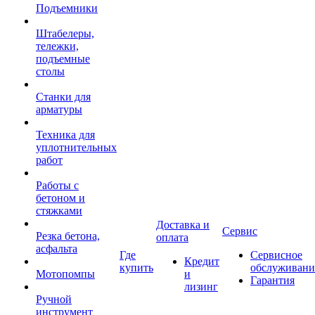
Подъемники
Штабелеры,
тележки,
подъемные
столы
Станки для
арматуры
Техника для
уплотнительных
работ
Работы с
бетоном и
стяжками
Доставка и
Сервис
Резка бетона,
оплата
асфальта
Где
Сервисное
Кредит
купить
обслуживани
Мотопомпы
и
Гарантия
лизинг
Ручной
инструмент