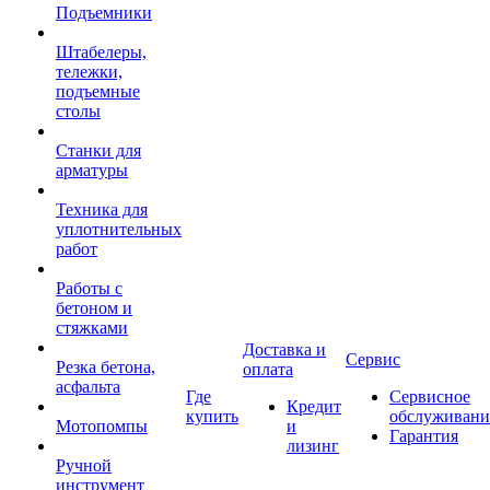
Подъемники
Штабелеры,
тележки,
подъемные
столы
Станки для
арматуры
Техника для
уплотнительных
работ
Работы с
бетоном и
стяжками
Доставка и
Сервис
Резка бетона,
оплата
асфальта
Где
Сервисное
Кредит
купить
обслуживани
Мотопомпы
и
Гарантия
лизинг
Ручной
инструмент