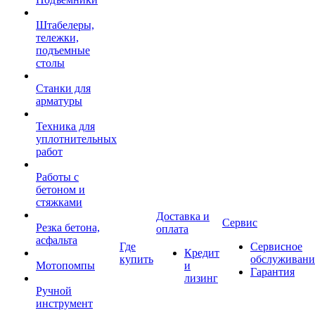
Штабелеры,
тележки,
подъемные
столы
Станки для
арматуры
Техника для
уплотнительных
работ
Работы с
бетоном и
стяжками
Доставка и
Сервис
Резка бетона,
оплата
асфальта
Где
Сервисное
Кредит
купить
обслуживани
Мотопомпы
и
Гарантия
лизинг
Ручной
инструмент