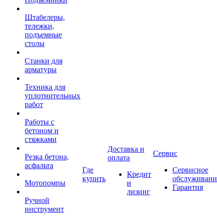
Штабелеры,
тележки,
подъемные
столы
Станки для
арматуры
Техника для
уплотнительных
работ
Работы с
бетоном и
стяжками
Доставка и
Сервис
Резка бетона,
оплата
асфальта
Где
Сервисное
Кредит
купить
обслуживани
Мотопомпы
и
Гарантия
лизинг
Ручной
инструмент