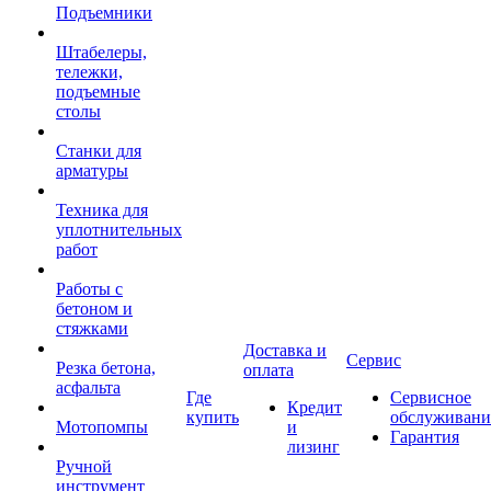
Подъемники
Штабелеры,
тележки,
подъемные
столы
Станки для
арматуры
Техника для
уплотнительных
работ
Работы с
бетоном и
стяжками
Доставка и
Сервис
Резка бетона,
оплата
асфальта
Где
Сервисное
Кредит
купить
обслуживани
Мотопомпы
и
Гарантия
лизинг
Ручной
инструмент