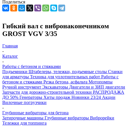
Поделиться
Гибкий вал с вибронаконечником
GROST VGV 3/35
Главная
-
Каталог
-
Работы с бетоном и стяжками
Подъемники
Штабелеры, тележки, подъемные столы
Станки
для арматуры
Техника для уплотнительных работ
Работы с
бетоном и стяжками
Резка бетона, асфальта
Мотопомпы
Ручной инструмент
Экскаваторы
Двигатели и ЗИП двигатели
Запчасти для дорожно-строительной техники
РАСПРОДАЖА
ДО 50%
Генераторы
Хиты продаж
Новинки 23/24
Акции
Вилочные погрузчики
-
Глубинные вибраторы для бетона
Затирочные машины
Глубинные вибраторы
Виброрейки
Тележки для топпинга