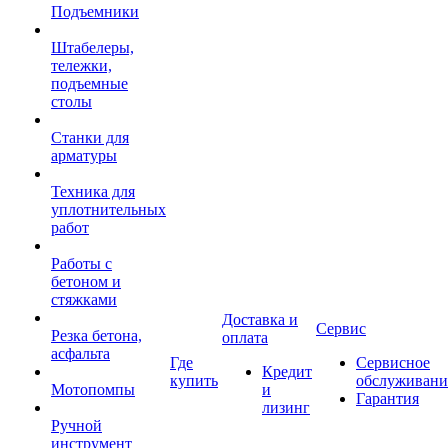
Подъемники
Штабелеры,
тележки,
подъемные
столы
Станки для
арматуры
Техника для
уплотнительных
работ
Работы с
бетоном и
стяжками
Доставка и
Сервис
Резка бетона,
оплата
асфальта
Где
Сервисное
Кредит
купить
обслуживани
Мотопомпы
и
Гарантия
лизинг
Ручной
инструмент