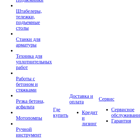
Штабелеры,
тележки,
подъемные
столы
Станки для
арматуры
Техника для
уплотнительных
работ
Работы с
бетоном и
стяжками
Доставка и
Сервис
Резка бетона,
оплата
асфальта
Где
Сервисное
Кредит
купить
обслуживани
Мотопомпы
и
Гарантия
лизинг
Ручной
инструмент