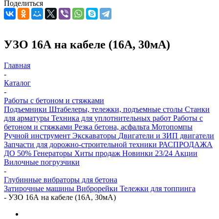
Поделиться
УЗО 16А на кабеле (16А, 30мА)
Главная
-
Каталог
-
Работы с бетоном и стяжками
Подъемники
Штабелеры, тележки, подъемные столы
Станки
для арматуры
Техника для уплотнительных работ
Работы с
бетоном и стяжками
Резка бетона, асфальта
Мотопомпы
Ручной инструмент
Экскаваторы
Двигатели и ЗИП двигатели
Запчасти для дорожно-строительной техники
РАСПРОДАЖА
ДО 50%
Генераторы
Хиты продаж
Новинки 23/24
Акции
Вилочные погрузчики
-
Глубинные вибраторы для бетона
Затирочные машины
Виброрейки
Тележки для топпинга
-
УЗО 16А на кабеле (16А, 30мА)