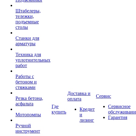
Штабелеры,
тележки,
подъемные
столы
Станки для
арматуры
Техника для
уплотнительных
работ
Работы с
бетоном и
стяжками
Доставка и
Сервис
Резка бетона,
оплата
асфальта
Где
Сервисное
Кредит
купить
обслуживани
Мотопомпы
и
Гарантия
лизинг
Ручной
инструмент