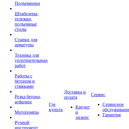
Подъемники
Штабелеры,
тележки,
подъемные
столы
Станки для
арматуры
Техника для
уплотнительных
работ
Работы с
бетоном и
стяжками
Доставка и
Сервис
Резка бетона,
оплата
асфальта
Где
Сервисное
Кредит
купить
обслуживани
Мотопомпы
и
Гарантия
лизинг
Ручной
инструмент